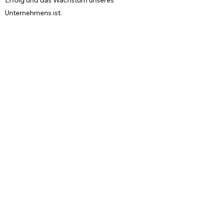
Erfolg und das Wachstum unseres
Unternehmens ist.
HOCHWERTIGE BILDUNG
GLEICHHEIT & VIELFALT
NACHHALTIGES MINDSET