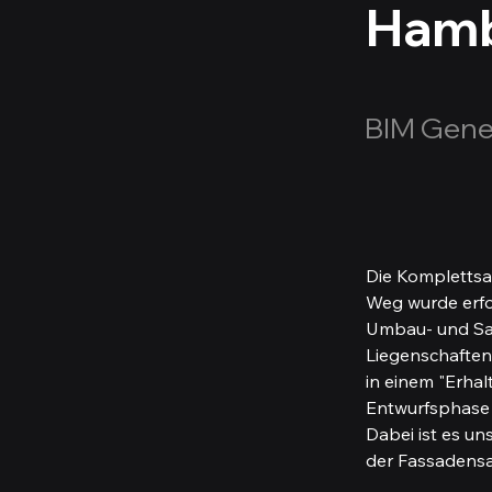
Hamb
BIM Gene
Die Komplettsa
Weg wurde erfol
Umbau- und San
Liegenschaften
in einem "Erha
Entwurfsphase 
Dabei ist es u
der Fassadensa