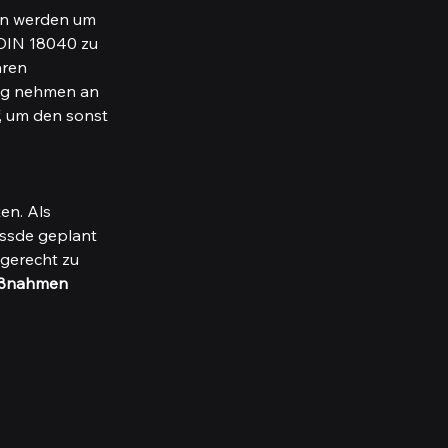
en werden um 
 DIN 18040 zu 
ren 
ng nehmen an 
, um den sonst 
en. Als 
assde geplant 
gerecht zu 
aßnahmen