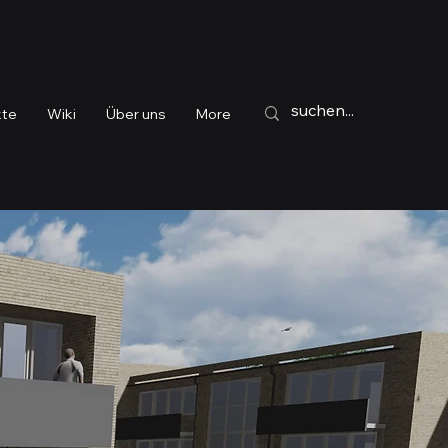
kte
Wiki
Über uns
More