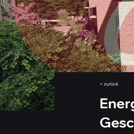
< zurück
Ener
Gesc