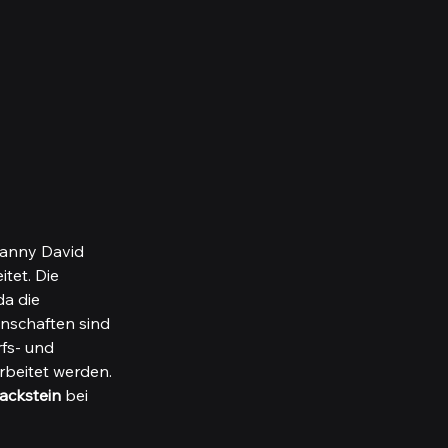
Fanny David 
tet. Die 
a die 
nschaften sind 
fs- und 
beitet werden. 
ackstein 
bei 