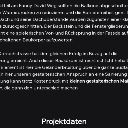
ektteil am Fanny David Weg sollten die Balkone abgeschnitt
n Wärmebrücken zu reduzieren und die Barrierefreiheit gem.
 Dach und seine Dachüberstände wurden zugunsten einer kla
 zurückgeschnitten. Der Backstein und die Fenstergliederu
nt eine spielerischen Vor- und Rücksprung in der Fassde auf
 gehaltenen Baukörper aufzuwerten.
 Korrachstrasse hat den gleichen Erfolg im Bezug auf die 
ung erreicht. Auch dieser Baukörper ist recht schlicht hehalt
 Element ist hier die Geländerbrüstung über die ganze Südf
h hier unseren gestalterischen Anspruch an eine Sanierung 
tung kann trotz Kostendruck mit 
kleinen
gestalterischen M
en, die dann den Unterschied machen. 
Projektdaten