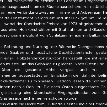
er  Räumlichkeiten zu erzielen. Die Fenster im Erdgeschoss
ter ausgetauscht, um die Räume ausreichend mit  natürliche
 um eine Verbindung zwischen  Innen- und Außenraum her
e die Fensterfront  vergrößert und über Eck geführt. Die Te
,  wobei der überdachte Freisitz von 1973 abgebrochen u
z aus einer Holzkonstruktion mit Stahlrahmen und Glaselem
geschoss ermöglicht vom Schlafzimmer aus ein Balkon den
re Belichtung und Nutzung  der Räume im Dachgeschoss, 
ende Gauben und  zusätzliche Dachflächenfenster geplan
 einer  Holzständerkonstruktion hergestellt, die mit einer
den musste, um das Gebäude zu gliedern. Nach Osten und 
über die gesamte Höhe verglast und mit  ver
ementen ausgestattet, um Einblicke in die  dahinter befin
nkleidezimmer zu minimieren.  Jedoch lassen die Sonnen
innen nach außen  zu. Die nach Osten ausgerichtete Gau
gleichzeitig eine überdachte Eingangssituation zum Ge
lasfassade nach innen verschoben wurde.
