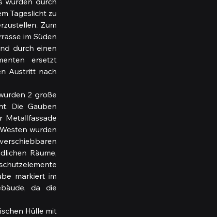
 wurden durch  
m Tageslicht zu 
zustellen. Zum 
rrasse im Süden 
nd durch einen 
enten  ersetzt 
 Austritt nach 
wurden 2 große 
t. Die Gauben 
 Metallfassade  
 Westen wurden 
schiebbaren 
dlichen Räume, 
schutzelemente 
be markiert im 
bäude, da die 