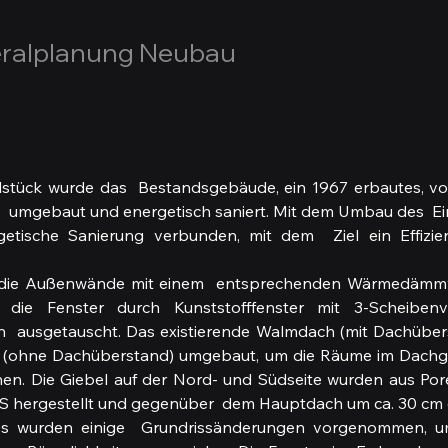
ralplanung Neubau
tück wurde das  Bestandsgebäude, ein 1967 erbautes, voll 
s  umgebaut und energetisch saniert. Mit dem Umbau des  Ei
getische Sanierung verbunden, mit dem  Ziel ein Effizi
die Außenwände mit einem  entsprechenden Wärmedämm
die Fenster durch Kunststofffenster mit 3-Scheibenv
n  ausgetauscht. Das existierende Walmdach (mit Dachübers
h (ohne Dachüberstand) umgebaut, um die Räume im Dachg
en. Die Giebel auf der Nord- und Südseite wurden aus Por
 hergestellt und gegenüber  dem Hauptdach um ca. 30 cm 
s wurden einige  Grundrissänderungen vorgenommen, um