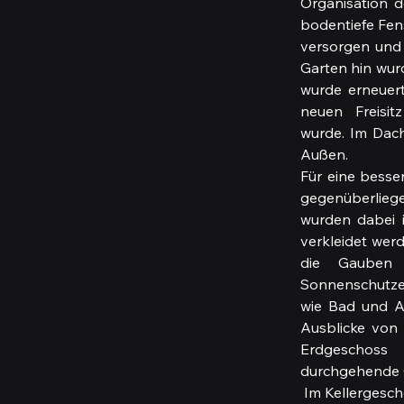
Organisation d
bodentiefe Fens
versorgen und
Garten hin wurd
wurde erneuert
neuen  Freisit
wurde. Im Dach
Außen.
Für eine besse
gegenüberlieg
wurden dabei in
verkleidet wer
die Gauben 
Sonnenschutzel
wie Bad und A
Ausblicke von 
Erdgeschoss  
durchgehende G
 Im Kellergeschoss wurde die Decke zum EG für die Herstellung einer  thermischen Hülle mit 