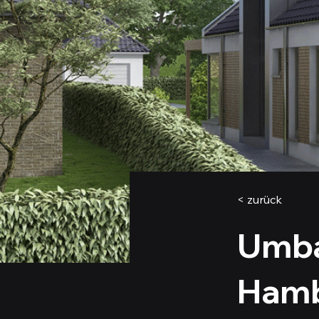
< zurück
Umba
Hamb