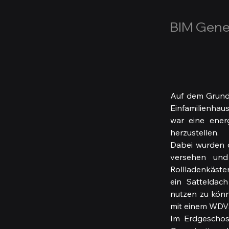
BIM Gene
Auf dem Grunds
Einfamilienhau
war eine ener
herzustellen.
Dabei wurden 
versehen und 
Rollladenkäste
ein  Satteldac
nutzen zu könn
mit einem WDVS
Im Erdgeschos