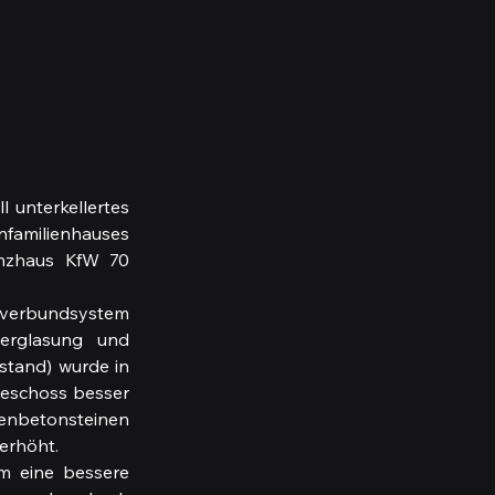
unterkellertes 
nfamilienhauses 
enzhaus KfW 70 
verbundsystem 
erglasung und 
tand) wurde in 
eschoss besser 
enbetonsteinen 
erhöht.
 eine bessere 