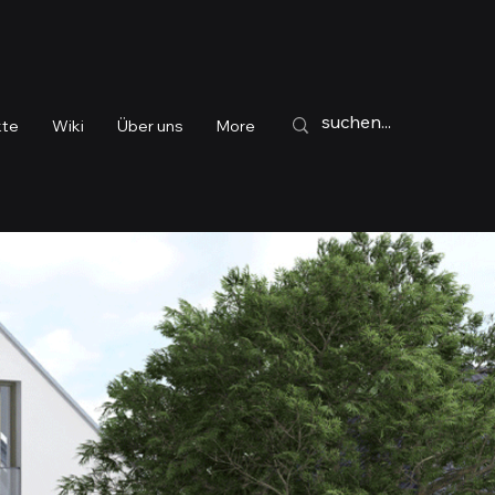
kte
Wiki
Über uns
More