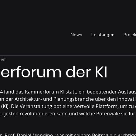
News
Leistungen
Proje
eit
rforum der KI
 fand das Kammerforum KI statt, ein bedeutender Austaus
n der Architektur- und Planungsbranche über den innovati
z (KI). Die Veranstaltung bot eine wertvolle Plattform, um zu 
ojekten revolutionieren kann und welche Potenziale sie für 
, Prof. Daniel Mondino, war mit seinem Beitrag ein wichtiger