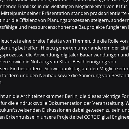
nende Einblicke in die vielfältigen Möglichkeiten von KI für
Mittelpunkt seiner Präsentation standen praxisorientierte A
ht nur die Effizienz von Planungsprozessen steigern, sondern
nftsfähige und ressourcenschonende Bauprojekte fungieren 
chtete eine breite Palette von Themen, die die Rolle von K
planung betreffen. Hierzu gehörten unter anderem der Einfl
gsprozesse, die Anwendung digitaler Bauanwendungen und
sen sowie die Nutzung von KI zur Beschleunigung von 
n. Ein besonderer Schwerpunkt lag auf den Möglichkeiten 
u fördern und den Neubau sowie die Sanierung von Bestan
n.
eht an die Architektenkammer Berlin, die dieses wichtige Fo
 für die eindrucksvolle Dokumentation der Veranstaltung. Wi
er zukunftsweisenden Diskussionen dabei gewesen zu sein un
n Erkenntnisse in unsere Projekte bei CORE Digital Enginee