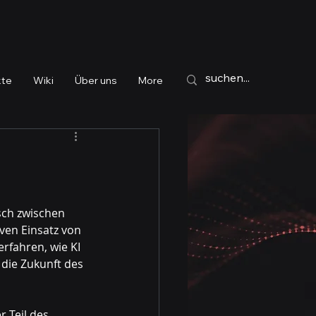
kte
Wiki
Über uns
More
ch zwischen 
ven Einsatz von 
erfahren, wie KI 
die Zukunft des 
 Teil des 