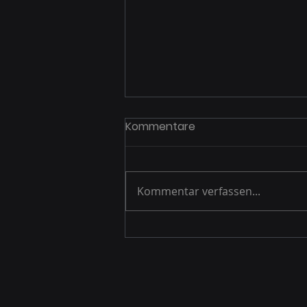
Kommentare
Kommentar verfassen...
Wie BIM ESG-Kriterien im
Wohnungsbau messbar
macht – Chancen für
Projektentwickler