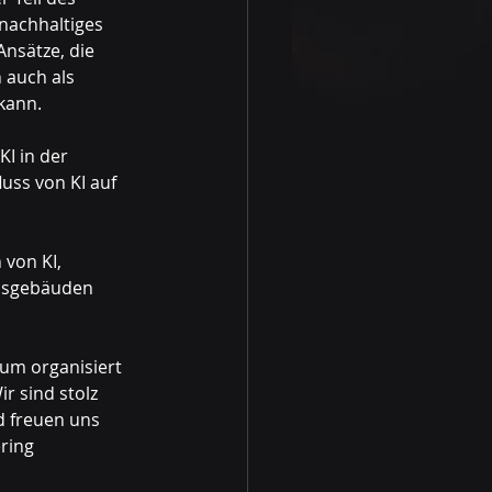
 nachhaltiges 
nsätze, die 
 auch als 
kann.
I in der 
uss von KI auf 
 
von KI, 
dsgebäuden 
rum organisiert 
r sind stolz 
d freuen uns 
ring 