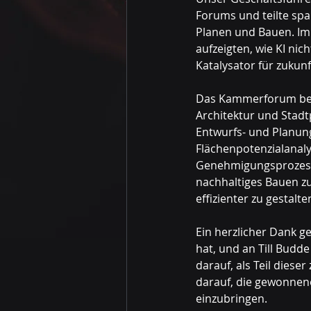
Forums und teilte span
Planen und Bauen. Im 
aufzeigten, wie KI nic
Katalysator für zuku
Das Kammerforum beleu
Architektur und Stadt
Entwurfs- und Planun
Flächenpotenzialanaly
Genehmigungsprozesse
nachhaltiges Bauen z
effizienter zu gestalte
Ein herzlicher Dank g
hat, und an Till Budde
darauf, als Teil dies
darauf, die gewonnene
einzubringen.